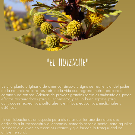
Previous
Next
''EL HUIZACHE''
Es una planta originaria de américa; símbolo y signo de resiliencia, del poder
de la naturaleza para restituir, de la vida que regresa, nutre, prepara el
camino y da sombra. Además de proveer grandes servicios ambientales, posee
efectos restauradores para su ecosistema y es un buen soporte para
actividades recreativas, culturales, científicas, educativas, medicinales y
estéticas.
Finca Huizache es un espacio para disfrutar del turismo de naturaleza,
dedicado a la recreación y el descanso, pensado especialmente, para aquellas
personas que viven en espacios urbanos y que buscan la tranquilidad del
ambiente rural.